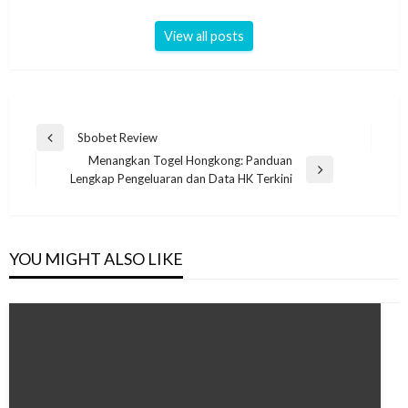
View all posts
Post
Sbobet Review
Previous
navigation
Menangkan Togel Hongkong: Panduan
Post
Next
Lengkap Pengeluaran dan Data HK Terkini
Post
YOU MIGHT ALSO LIKE