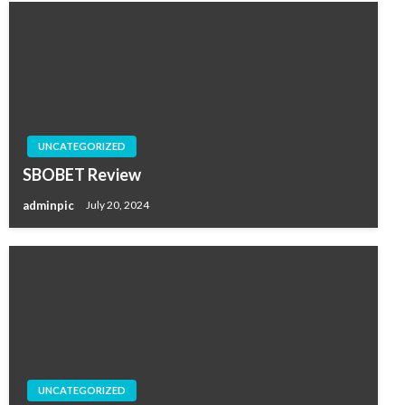
UNCATEGORIZED
SBOBET Review
adminpic
July 20, 2024
UNCATEGORIZED