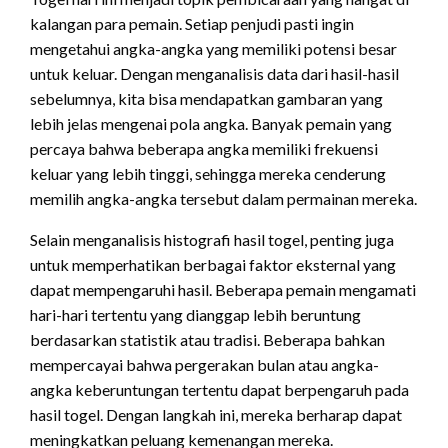
kalangan para pemain. Setiap penjudi pasti ingin
mengetahui angka-angka yang memiliki potensi besar
untuk keluar. Dengan menganalisis data dari hasil-hasil
sebelumnya, kita bisa mendapatkan gambaran yang
lebih jelas mengenai pola angka. Banyak pemain yang
percaya bahwa beberapa angka memiliki frekuensi
keluar yang lebih tinggi, sehingga mereka cenderung
memilih angka-angka tersebut dalam permainan mereka.
Selain menganalisis histografi hasil togel, penting juga
untuk memperhatikan berbagai faktor eksternal yang
dapat mempengaruhi hasil. Beberapa pemain mengamati
hari-hari tertentu yang dianggap lebih beruntung
berdasarkan statistik atau tradisi. Beberapa bahkan
mempercayai bahwa pergerakan bulan atau angka-
angka keberuntungan tertentu dapat berpengaruh pada
hasil togel. Dengan langkah ini, mereka berharap dapat
meningkatkan peluang kemenangan mereka.