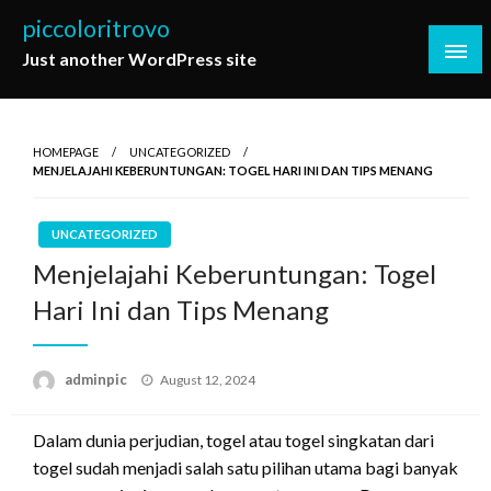
Skip
piccoloritrovo
to
Just another WordPress site
content
HOMEPAGE
UNCATEGORIZED
MENJELAJAHI KEBERUNTUNGAN: TOGEL HARI INI DAN TIPS MENANG
UNCATEGORIZED
Menjelajahi Keberuntungan: Togel
Hari Ini dan Tips Menang
Posted
adminpic
August 12, 2024
on
Dalam dunia perjudian, togel atau togel singkatan dari
togel sudah menjadi salah satu pilihan utama bagi banyak