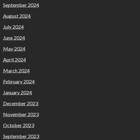
September 2024
August 2024
July 2024
June 2024
May 2024
April 2024
March 2024
February 2024
January 2024
December 2023
November 2023
October 2023
September 2023