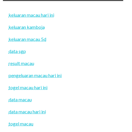
keluaran macau hari ini
keluaran kamboja
keluaran macau 5d
data sgp
result macau
pengeluaran macau hari ini
togel macau hari ini
data macau
data macau hari ini
togel macau